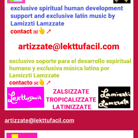
artizzate@lekttufacil.com