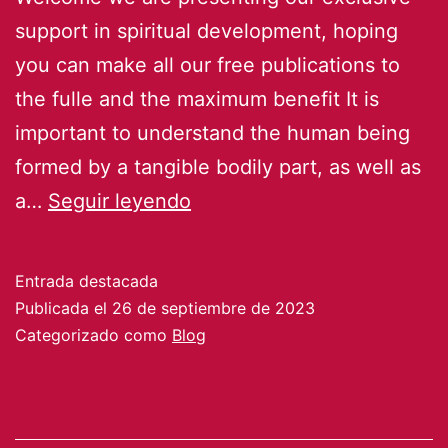
support in spiritual development, hoping
you can make all our free publications to
the fulle and the maximum benefit It is
important to understand the human being
formed by a tangible bodily part, as well as
L
a…
Seguir leyendo
lekttufacil
L
Entrada destacada
September
Publicada el
26 de septiembre de 2023
2023
Categorizado como
Blog
visitor
guide