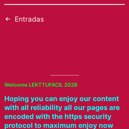
Paginación
Entradas
de
entradas
Welcome LEKTTUFACIL 202
6
Hoping you can enjoy our content
with all reliability all our pages are
encoded with the https security
protocol to maximum enjoy now