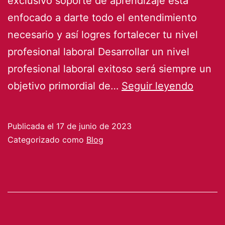
exclusivo soporte de aprendizaje está
enfocado a darte todo el entendimiento
necesario y así logres fortalecer tu nivel
profesional laboral Desarrollar un nivel
profesional laboral exitoso será siempre un
LEKTT
objetivo primordial de…
Seguir leyendo
LEARN
bienve
Publicada el
17 de junio de 2023
comun
Categorizado como
Blog
de
habla
hispan
(Agost
2023)