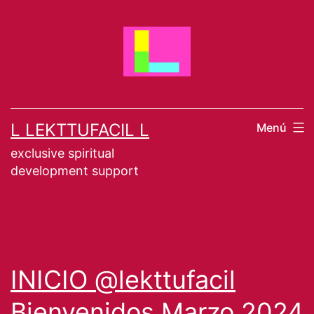
Saltar
al
contenido
L LEKTTUFACIL L
Menú
exclusive spiritual
development support
INICIO @lekttufacil
Bienvenidos Marzo 2024