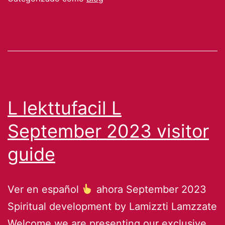
2023
guía
del
visitante
L lekttufacil L
September 2023 visitor
guide
Ver en español
ahora September 2023
Spiritual development by Lamizzti Lamzzate
Welcome we are presenting our exclusive