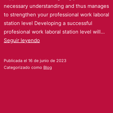
necessary understanding and thus manages
to strengthen your professional work laboral
station level Developing a successful
profesional work laboral station level will…
LEKTTUFACIL
Seguir leyendo
LEARNING
welcome
Publicada el
16 de junio de 2023
english
Categorizado como
Blog
language
community
(August
2023)