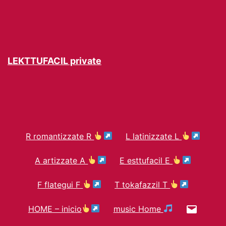
LEKTTUFACIL private
R romantizzate R
L latinizzate L
A artizzate A
E esttufacil E
F flategui F
T tokafazzil T
Contac
HOME – inicio
music Home