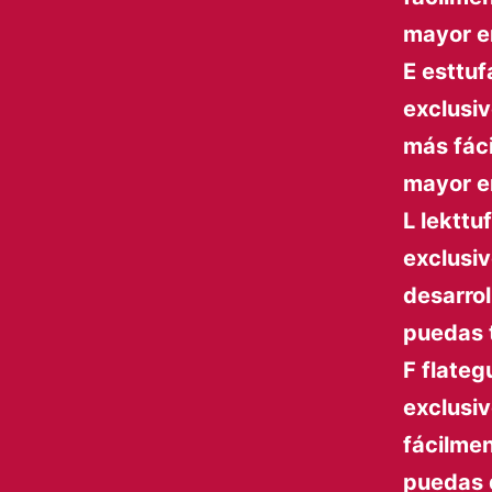
mayor e
E esttuf
exclusi
más fáci
mayor e
L lekttuf
exclusiv
desarrol
puedas t
F flateg
exclusi
fácilmen
puedas d