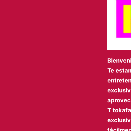
Bienven
Te estam
entreten
exclusi
aprovec
T tokafa
exclusiv
fácilme