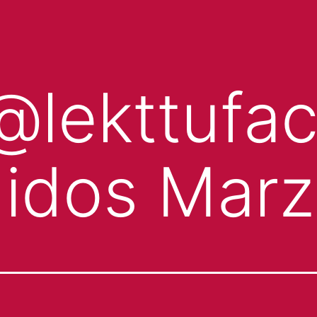
@lekttufac
nidos Mar