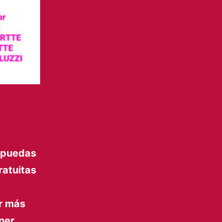
e puedas
ratuitas
ar más
ner