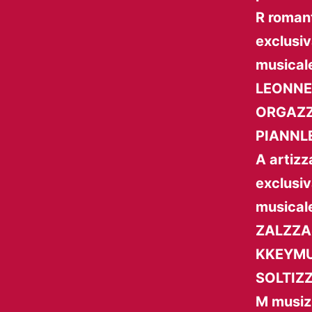
R roman
exclusiv
musicale
LEONNELI
ORGAZZL
PIANNLE
A artizz
exclusiv
musicale
ZALZZAS
KKEYMU
SOLTIZZ
M musiz