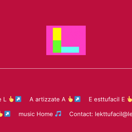
te L
A artizzate A
E esttufacil E
music Home
Contact: lekttufacil@l