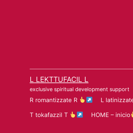
Saltar
al
contenido
L LEKTTUFACIL L
exclusive spiritual development support
R romantizzate R
L latinizza
T tokafazzil T
HOME – inicio