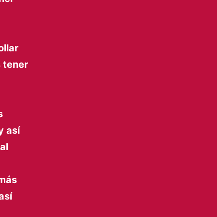
llar
s tener
s
y así
al
 más
así