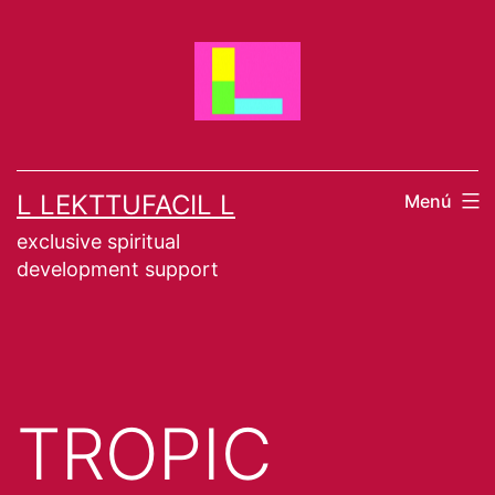
Saltar
al
contenido
L LEKTTUFACIL L
Menú
exclusive spiritual
development support
TROPIC