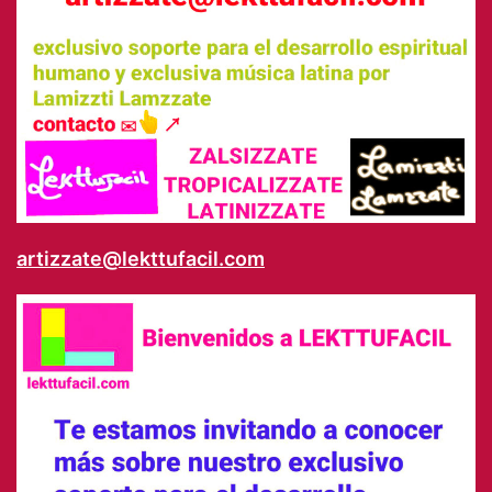
artizzate@lekttufacil.com