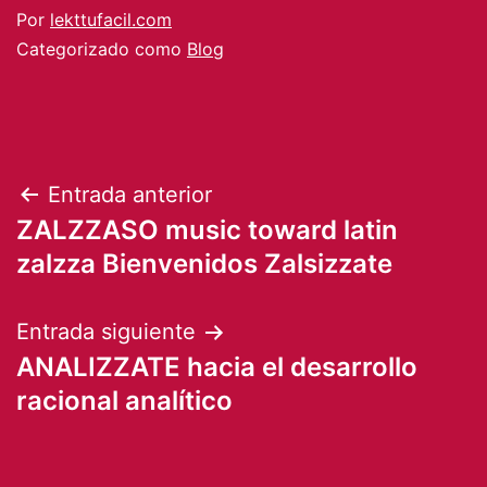
Por
lekttufacil.com
Categorizado como
Blog
Navegación
Entrada anterior
ZALZZASO music toward latin
de
zalzza Bienvenidos Zalsizzate
entradas
Entrada siguiente
ANALIZZATE hacia el desarrollo
racional analítico